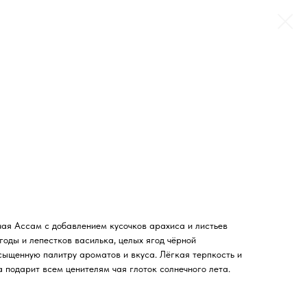
чая Ассам с добавлением кусочков арахиса и листьев
годы и лепестков василька, целых ягод чёрной
сыщенную палитру ароматов и вкуса. Лёгкая терпкость и
а подарит всем ценителям чая глоток солнечного лета.