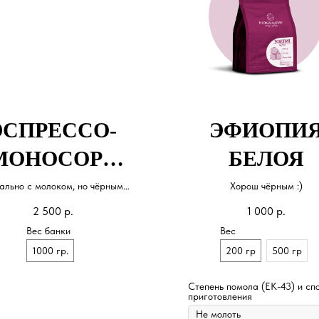
ЭСПРЕССО-
ЭФИОПИ
МОНОСОРТ
БЕЛОЯ
№6
ально с молоком, но чёрным
Хорош чёрным :)
тоже хорош ;)
2 500
р.
1 000
р.
Вес банки
Вес
1000 гр.
200 гр
500 гр
Степень помола (EK-43) и сп
приготовления