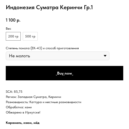
Индонезия Суматра Керинчи Гр.1
1 100
р.
Вес
200 гр
500 гр
Степень помола (EK-43) и способ приготовления
_Buy_now_
SCA: 85,75
Регион: Западная Суматра, Керинчи
Разновидность: Каттура и местные разновидности
Обработка: хани
Обжарено в Иркутске!
Карамель, изюм, мёд